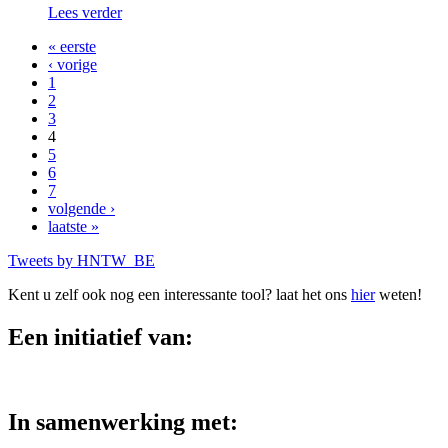
Lees verder
« eerste
‹ vorige
Pagina's
1
2
3
4
5
6
7
volgende ›
laatste »
Tweets by HNTW_BE
Kent u zelf ook nog een interessante tool? laat het ons
hier
weten!
Een initiatief van:
In samenwerking met: